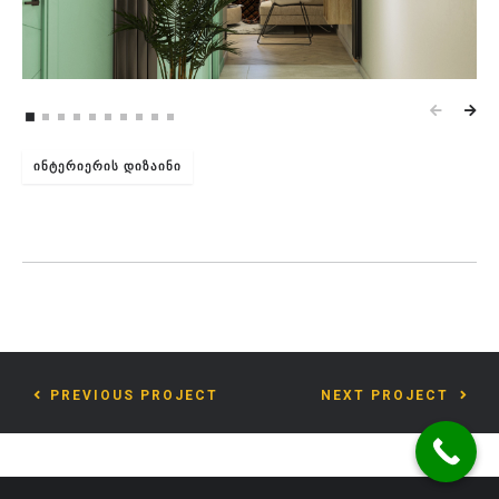
ᲘᲜᲢᲔᲠᲘᲔᲠᲘᲡ ᲓᲘᲖᲐᲘᲜᲘ
PREVIOUS PROJECT
NEXT PROJECT