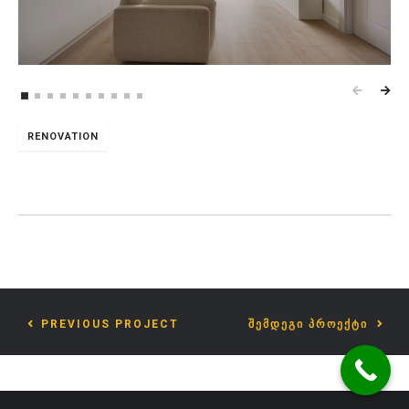
RENOVATION
PREVIOUS PROJECT
ᲨᲔᲛᲓᲔᲒᲘ ᲞᲠᲝᲔᲥᲢᲘ