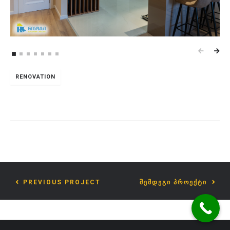
RENOVATION
PREVIOUS PROJECT
ᲨᲔᲛᲓᲔᲒᲘ ᲞᲠᲝᲔᲥᲢᲘ