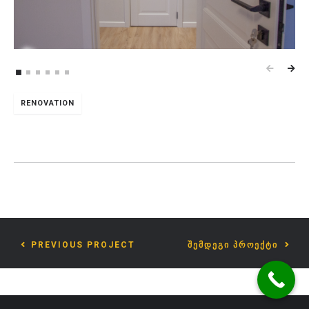
RENOVATION
PREVIOUS PROJECT
ᲨᲔᲛᲓᲔᲒᲘ ᲞᲠᲝᲔᲥᲢᲘ