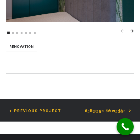
RENOVATION
PREVIOUS PROJECT
ᲨᲔᲛᲓᲔᲒᲘ ᲞᲠᲝᲔᲥᲢᲘ