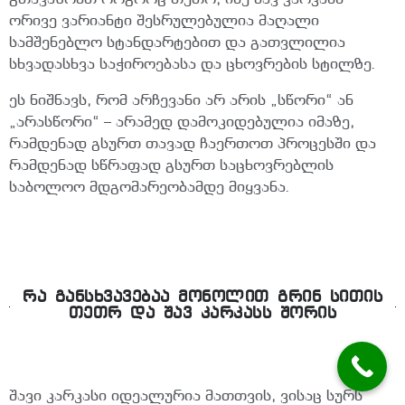
ორივე ვარიანტი შესრულებულია მაღალი
სამშენებლო სტანდარტებით და გათვლილია
სხვადასხვა საჭიროებასა და ცხოვრების სტილზე.
ეს ნიშნავს, რომ არჩევანი არ არის „სწორი“ ან
„არასწორი“ – არამედ დამოკიდებულია იმაზე,
რამდენად გსურთ თავად ჩაერთოთ პროცესში და
რამდენად სწრაფად გსურთ საცხოვრებლის
საბოლოო მდგომარეობამდე მიყვანა.
ᲠᲐ ᲒᲐᲜᲡᲮᲕᲐᲕᲔᲑᲐᲐ ᲛᲝᲜᲝᲚᲘᲗ ᲒᲠᲘᲜ ᲡᲘᲗᲘᲡ
ᲗᲔᲗᲠ ᲓᲐ ᲨᲐᲕ ᲙᲐᲠᲙᲐᲡᲡ ᲨᲝᲠᲘᲡ
შავი კარკასი იდეალურია მათთვის, ვისაც სურს