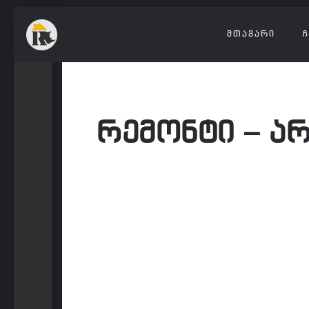
ᲛᲗᲐᲕᲐᲠᲘ
Ჩ
რემონტი – არ