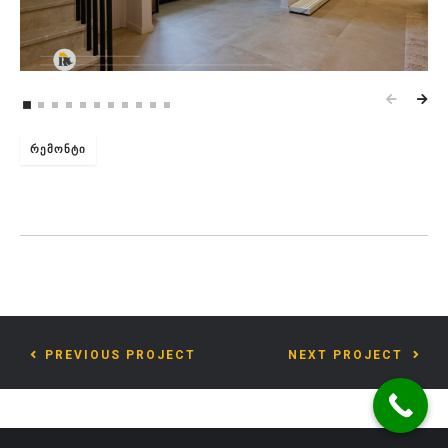
ᲠᲔᲛᲝᲜᲢᲘ
PREVIOUS PROJECT
NEXT PROJECT