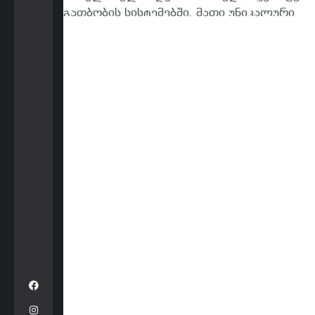
გათბობის სისტემებში. მათი უნიკალური
დიზაინი და მაღალი ენერგოეფექტურობა
საშუალებას გვაძლევს შევქმნათ
კომფორტული…
READ MORE