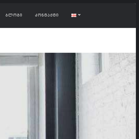
ᲑᲚᲝᲒᲘ
ᲙᲝᲜᲢᲐᲥᲢᲘ