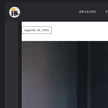
ᲛᲗᲐᲕᲐᲠᲘ
Ჩ
ᲘᲕᲚᲘᲡᲘ 26, 2023