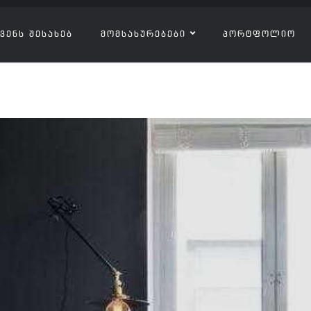
ᲕᲔᲜᲡ ᲨᲔᲡᲐᲮᲔᲑ
ᲛᲝᲛᲡᲐᲮᲣᲠᲔᲑᲔᲑᲘ
ᲞᲝᲠᲢᲤᲝᲚᲘᲝ