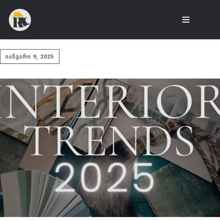
ᲘᲐᲜᲕᲐᲠᲘ 9, 2025