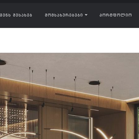
ᲕᲔᲜᲡ ᲨᲔᲡᲐᲮᲔᲑ
ᲛᲝᲛᲡᲐᲮᲣᲠᲔᲑᲔᲑᲘ
ᲞᲝᲠᲢᲤᲝᲚᲘᲝ