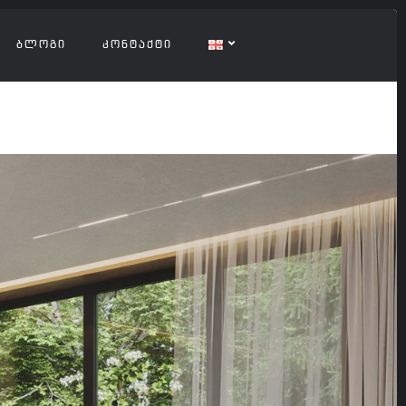
ᲑᲚᲝᲒᲘ
ᲙᲝᲜᲢᲐᲥᲢᲘ