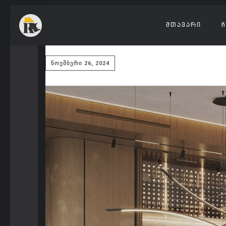
ᲛᲗᲐᲕᲐᲠᲘ
Ჩ
ᲜᲝᲔᲛᲑᲔᲠᲘ 26, 2024