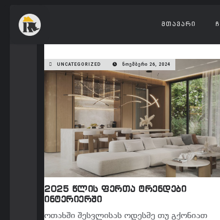
ᲛᲗᲐᲕᲐᲠᲘ
Ჩ
UNCATEGORIZED
ᲜᲝᲔᲛᲑᲔᲠᲘ 26, 2024
2025 წლის ფერთა ტრენდები
ინტერიერში
ოთახში შესვლისას ოდესმე თუ გქონიათ